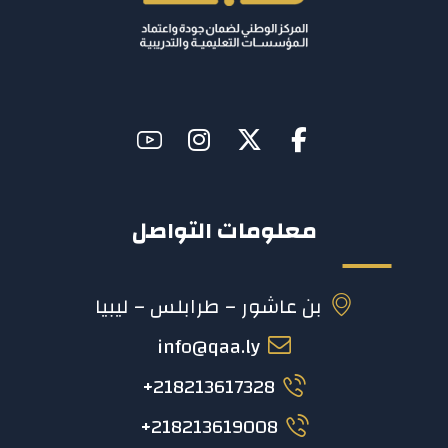
معلومات التواصل
بن عاشور – طرابلس – ليبيا
info@qaa.ly
218213617328+
218213619008+