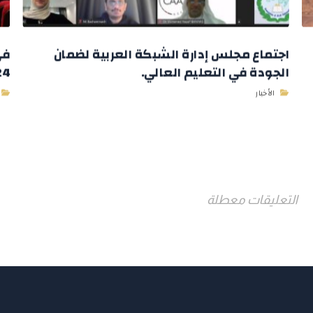
اجتماع مجلس إدارة الشبكة العربية لضمان
في
الجودة في التعليم العالي.
2024 وباستض
الأخبار
التعليقات معطلة