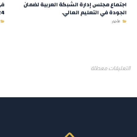
اجتماع مجلس إدارة الشبكة العربية لضمان
في
الجودة في التعليم العالي.
2024 وباستض
الأخبار
التعليقات معطلة