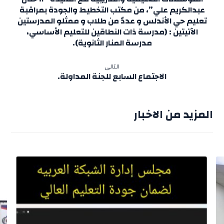
عبدالكريم علي”، من مكتب التخطيط والجودة بمراقبة
تعليم حي الأندلس و عددٌ من طلاب و ممثلو المدرستين
الآتيتين : (مدرسة ذات النطاقين للتعليم الأساسي،
مدرسة المنار الثانوية).
التالى
الاجتماع السابع للجنة المداولة.
المزيد من الاخبار