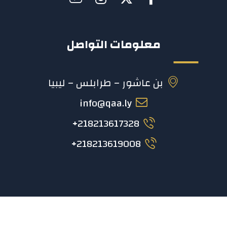
معلومات التواصل
بن عاشور – طرابلس – ليبيا
info@qaa.ly
218213617328+
218213619008+
2023 © المركز الوطني لضمان جودة واعتماد المؤسسات
التعليمية والتدريبية