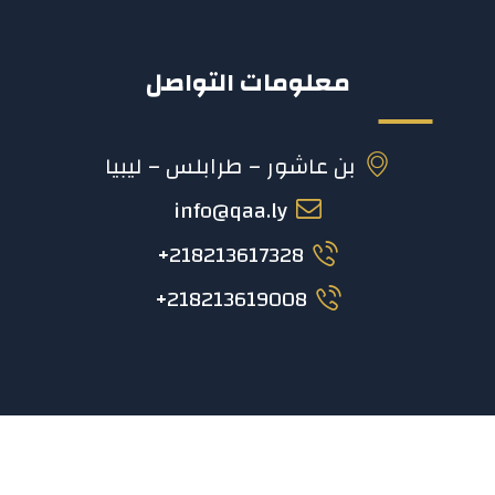
معلومات التواصل
بن عاشور – طرابلس – ليبيا
info@qaa.ly
218213617328+
218213619008+
2023 © المركز الوطني لضمان جودة واعتماد المؤسسات
التعليمية والتدريبية