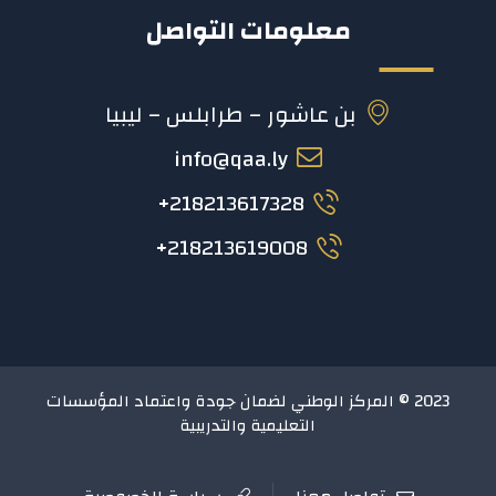
معلومات التواصل
بن عاشور – طرابلس – ليبيا
info@qaa.ly
218213617328+
218213619008+
2023 © المركز الوطني لضمان جودة واعتماد المؤسسات
التعليمية والتدريبية