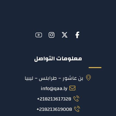
معلومات التواصل
بن عاشور – طرابلس – ليبيا
info@qaa.ly
218213617328+
218213619008+