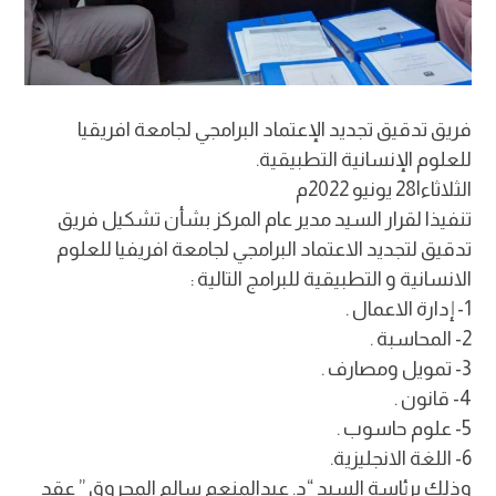
فريق تدقيق تجديد الإعتماد البرامجي لجامعة افريقيا
للعلوم الإنسانية التطبيقية.
الثلاثاء|28 يونيو 2022م
تنفيذا لقرار السيد مدير عام المركز بشأن تشكيل فريق
تدقيق لتجديد الاعتماد البرامجي لجامعة افريفيا للعلوم
الانسانية و التطبيقية للبرامج التالية :
1- إدارة الاعمال .
2- المحاسبة .
3- تمويل ومصارف .
4- قانون .
5- علوم حاسوب .
6- اللغة الانجليزية.
وذلك برئاسة السيد “د. عبدالمنعم سالم المحروق ” عقد